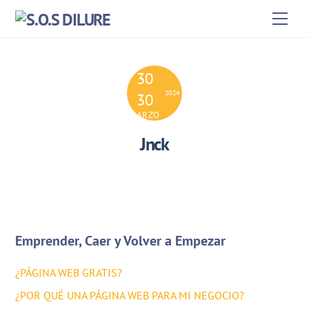
Skip
Men
to
content
30
2024
30
MARZO
Jnck
Emprender, Caer y Volver a Empezar
¿PÁGINA WEB GRATIS?
¿POR QUÉ UNA PÁGINA WEB PARA MI NEGOCIO?