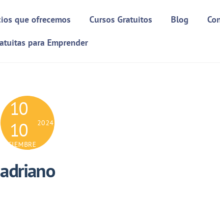
cios que ofrecemos
Cursos Gratuitos
Blog
Con
atuitas para Emprender
10
10
2024
DICIEMBRE
adriano