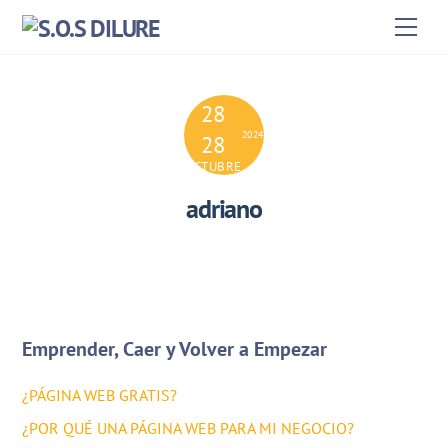
Skip
Men
to
content
28
2024
28
OCTUBRE
adriano
Emprender, Caer y Volver a Empezar
¿PÁGINA WEB GRATIS?
¿POR QUÉ UNA PÁGINA WEB PARA MI NEGOCIO?