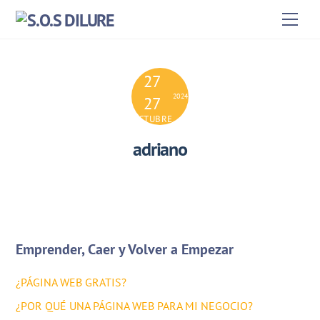
Skip
Men
to
content
27
2024
27
OCTUBRE
adriano
Emprender, Caer y Volver a Empezar
¿PÁGINA WEB GRATIS?
¿POR QUÉ UNA PÁGINA WEB PARA MI NEGOCIO?