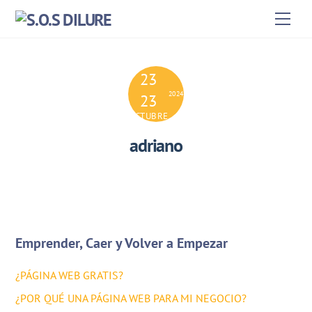
Skip
Men
to
content
23
2024
23
OCTUBRE
adriano
Emprender, Caer y Volver a Empezar
¿PÁGINA WEB GRATIS?
¿POR QUÉ UNA PÁGINA WEB PARA MI NEGOCIO?