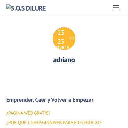
Skip
Men
to
content
23
2024
23
OCTUBRE
adriano
Emprender, Caer y Volver a Empezar
¿PÁGINA WEB GRATIS?
¿POR QUÉ UNA PÁGINA WEB PARA MI NEGOCIO?