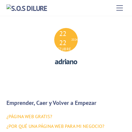
Skip
Men
to
content
22
2024
22
OCTUBRE
adriano
Emprender, Caer y Volver a Empezar
¿PÁGINA WEB GRATIS?
¿POR QUÉ UNA PÁGINA WEB PARA MI NEGOCIO?