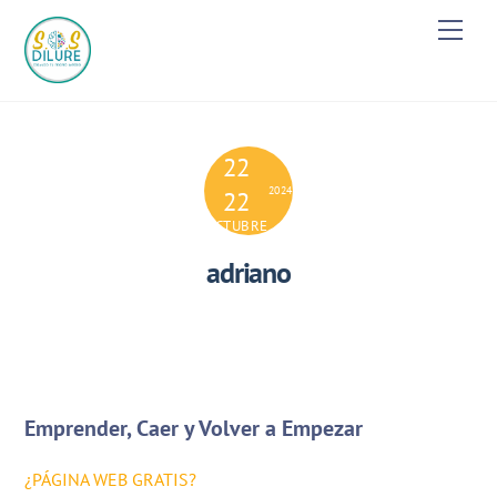
Skip
Men
to
content
22
2024
22
OCTUBRE
adriano
Emprender, Caer y Volver a Empezar
¿PÁGINA WEB GRATIS?