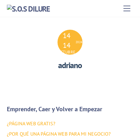
Skip
Men
to
content
14
2024
14
OCTUBRE
adriano
Emprender, Caer y Volver a Empezar
¿PÁGINA WEB GRATIS?
¿POR QUÉ UNA PÁGINA WEB PARA MI NEGOCIO?