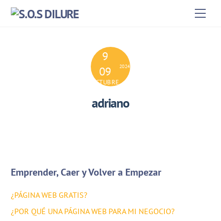
Skip
Men
to
content
9
2024
09
OCTUBRE
adriano
Emprender, Caer y Volver a Empezar
¿PÁGINA WEB GRATIS?
¿POR QUÉ UNA PÁGINA WEB PARA MI NEGOCIO?