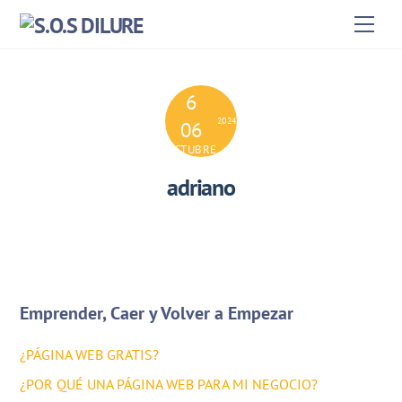
Skip
Men
to
content
6
2024
06
OCTUBRE
adriano
Emprender, Caer y Volver a Empezar
¿PÁGINA WEB GRATIS?
¿POR QUÉ UNA PÁGINA WEB PARA MI NEGOCIO?