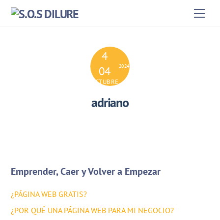
Skip
Men
to
content
4
2024
04
OCTUBRE
adriano
Emprender, Caer y Volver a Empezar
¿PÁGINA WEB GRATIS?
¿POR QUÉ UNA PÁGINA WEB PARA MI NEGOCIO?