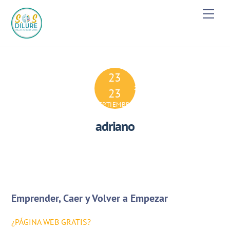
Skip
Men
to
content
23
2024
23
SEPTIEMBRE
adriano
Emprender, Caer y Volver a Empezar
¿PÁGINA WEB GRATIS?